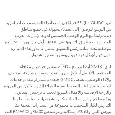
تدير GMDC حاليًا 55 فرعًا في جميع أنحاء المدينة مع خطط لمزيد
من التوسع للوصول إلى العملاء بسهولة في جميع مناطق
دبي. تزامناً مع اليوم الوطني الخمسين لدولة الإمارات العربية
المتحدة ، نظم فريق التسويق في GMDC أول ماراثون GMDC مع
موظفيه تحت قيادة رئيس التسويق سمير آغا. تدور هذه المبادرة
حول فهم أن كل فرد فريد ويؤمن بالتنوع والشمول.
لدى GMDC أيضًا برنامج مكافآت وتقدير حيث يتم مكافأة
الموظفين الأفضل أداءً كل شهر. التقدير يحسن مشاركة الموظف
والأداء الوظيفي. تسعى GMDC جاهدة باستمرار لتقديم خدمات
استثنائية تميزنا عن البقية. بالنسبة للعملاء الذين يبحثون عن المرونة
والراحة الإضافية والإكمال السريع لخدمات ترخيص السائق ،
يمكنهم اختيار دورات القيادة لكبار الشخصيات. يمتلك أسطولنا
التدريبي لكبار الشخصيات مجموعة من السيارات الفخمة مثل
بورش كايين وكاديلاك إسكاليد ومرسيدس G500 و BMW X2 التي