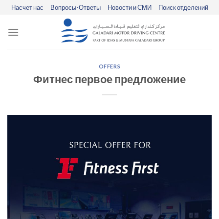
Skip
Насчет нас
Вопросы-Ответы
Новости и СМИ
Поиск отделений
to
content
OFFERS
Фитнес первое предложение