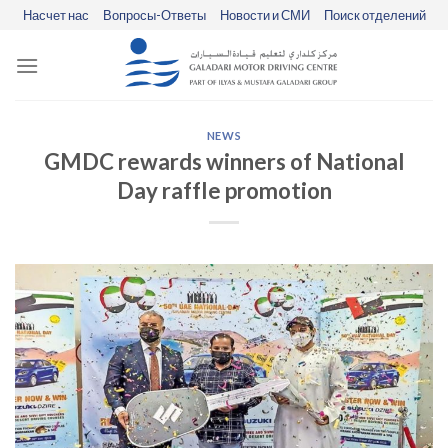
Skip
Насчет нас
Вопросы-Ответы
Новости и СМИ
Поиск отделений
to
content
NEWS
GMDC rewards winners of National
Day raffle promotion