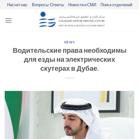
Skip
Насчет нас
Вопросы-Ответы
Новости и СМИ
Поиск отделений
to
content
NEWS
Водительские права необходимы
для езды на электрических
скутерах в Дубае.