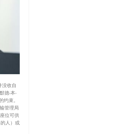
并没收自
德·本·
号决议的约束。
运输管理局
外座位可供
车的人）或