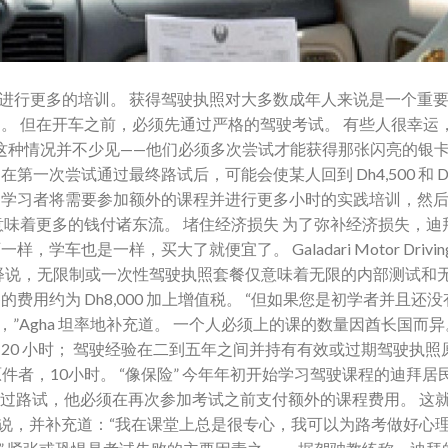
进行更多的培训。 获得驾驶执照对大多数成年人来说是一个重
。 但在开车之前，必须先通过严格的驾驶考试。 有些人很幸运
这种情况并不少见——他们必须多次尝试才能获得那张闪亮的银卡
次尝试通过最终路试后，可能会使某人回到 Dh4,500 和 Dh7
，学习者将需要参加额外的课程并进行更多小时的实践培训，然
意味着更多的钱付诸东流。 堵住经济损失 为了弥补经济损失，迪
是一样，买大了就便宜了。 Galadari Motor Driving C
imes 采访时解释说，无限制或一次性驾驶执照套餐仅意味着无限的内部测试
用约为 Dh8,000 加上增值税。 “但如果您是初学者并且还
者更多，”Agha 坦率地补充道。 一个人必须上的课的数量因酋长国而异
20 小时； 驾驶经验在二到五年之间并持有有效或过期驾驶执照
原件者，10小时。 “像保险” 今年年初开始学习驾驶课程的迪拜居
时候未能通过路试，他必须在再次参加考试之前支付额外的课程费用。 这
他说，并补充道：“我在课堂上总是很专心，我可以为路考做好心