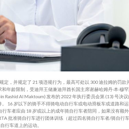
，并规定了 21 项违规行为，最高可处以 300 迪拉姆的罚款
和年龄限制，受迪拜王储兼迪拜酋长国主席谢赫哈姆丹·本·穆罕默
bin Rashid Al Maktoum) 发布的 2022 年执行委员会第 (13) 
。 16 岁以下的骑手不得骑电动自行车或电动滑板车或道路和
的骑自行车者应由 18 岁或以上的成年骑自行车者陪同，如果没有额
RTA 批准骑自行车进行团体训练（超过四名骑自行车者/骑自行
碍自行车道上的运动。