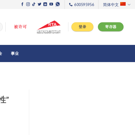
600595956
简体中文
登录
寄存器
全
事业
性”