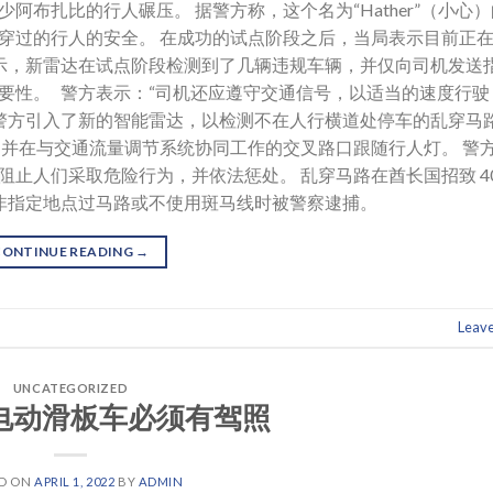
布扎比的行人碾压。 据警方称，这个名为“Hather”（小心
穿过的行人的安全。 在成功的试点阶段之后，当局表示目前正
示，新雷达在试点阶段检测到了几辆违规车辆，并仅向司机发送
要性。 警方表示：“司机还应遵守交通信号，以适当的速度行驶
比警方引入了新的智能雷达，以检测不在人行横道处停车的乱穿马
，并在与交通流量调节系统协同工作的交叉路口跟随行人灯。 警
止人们采取危险行为，并依法惩处。 乱穿马路在酋长国招致 40
上从非指定地点过马路或不使用斑马线时被警察逮捕。
CONTINUE READING
→
Leav
UNCATEGORIZED
电动滑板车必须有驾照
ED ON
APRIL 1, 2022
BY
ADMIN