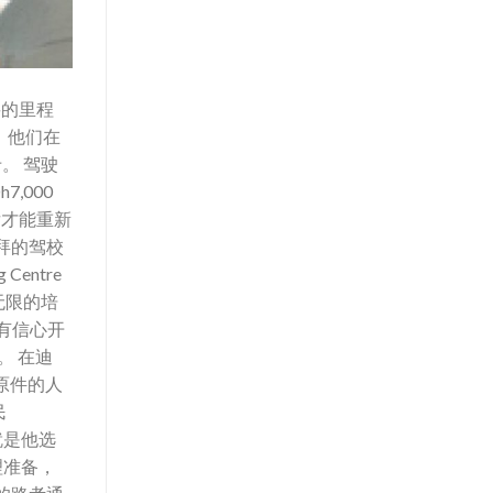
要的里程
，他们在
。 驾驶
,000
后才能重新
拜的驾校
entre
和无限的培
没有信心开
。 在迪
原件的人
民
就是他选
理准备，