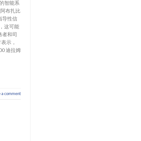
）的智能系
在阿布扎比
指导性信
，这可能
路者和司
方表示，
0 迪拉姆
e a comment