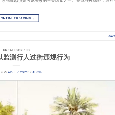
 紧张或恐惧是考试失败的主要因素之一。 据驾驶教练称，迪拜
CONTINUE READING
→
Leav
UNCATEGORIZED
以监测行人过街违规行为
ED ON
APRIL 7, 2022
BY
ADMIN