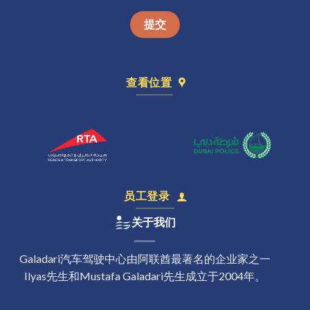
查看位置
员工登录
关于我们
Galadari汽车驾驶中心由阿联酋最著名的企业家之一
Ilyas先生和Mustafa Galadari先生成立于2004年。