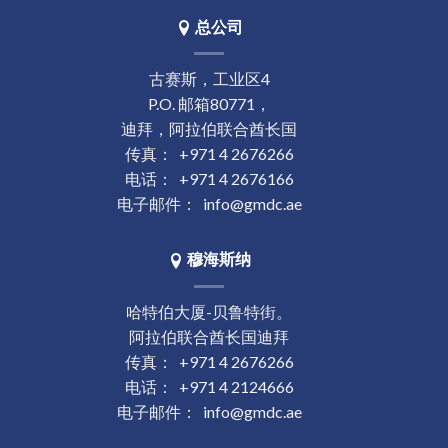
总公司
古赛斯，工业区4
P.O. 邮箱80771，
迪拜，阿拉伯联合酋长国
传真：
+971 4 2676266
电话：
+971 4 2676166
电子邮件：
info@gmdc.ae
穆海斯纳
哈特伯大厦-贝鲁特街。
阿拉伯联合酋长国迪拜
传真：
+971 4 2676266
电话：
+971 4 2124666
电子邮件：
info@gmdc.ae