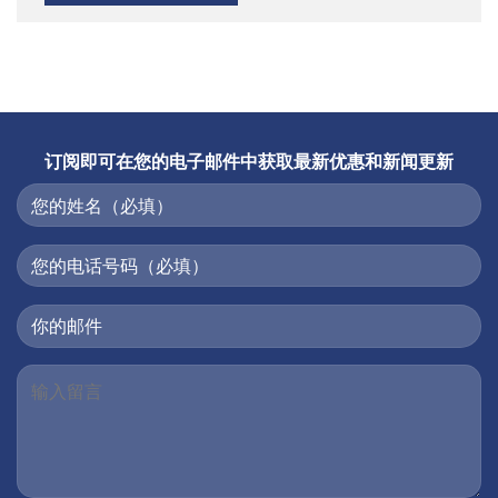
订阅即可在您的电子邮件中获取最新优惠和新闻更新